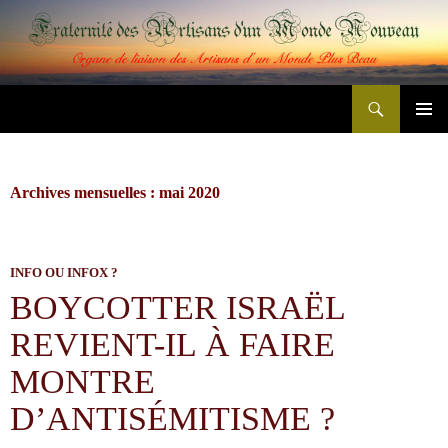
Aller
au
contenu
Recherche
Fraternité des Artisans d'un Monde Nouveau
MENU
PRINCI
Archives mensuelles : mai 2020
INFO OU INFOX ?
BOYCOTTER ISRAËL
REVIENT-IL À FAIRE
MONTRE
D’ANTISÉMITISME ?